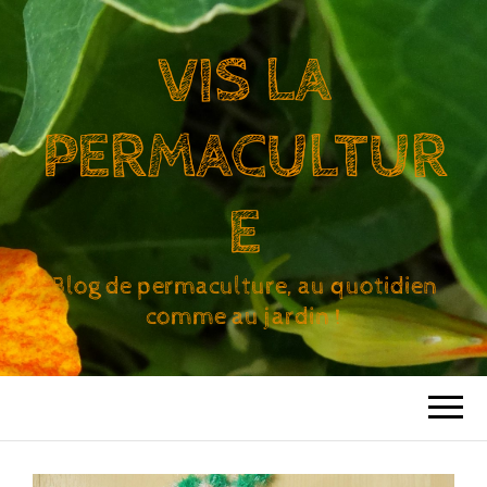
VIS LA
PERMACULTUR
E
Blog de permaculture, au quotidien
comme au jardin !