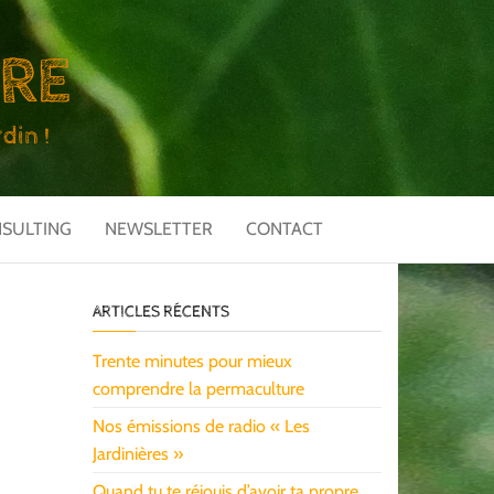
URE
din !
NSULTING
NEWSLETTER
CONTACT
ARTICLES RÉCENTS
Trente minutes pour mieux
comprendre la permaculture
Nos émissions de radio « Les
Jardinières »
Quand tu te réjouis d’avoir ta propre