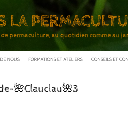
S LA PERMACULT
 de permaculture, au quotidien comme au jar
 DE NOUS
FORMATIONS ET ATELIERS
CONSEILS ET CO
de-🌺Clauclau🌺3