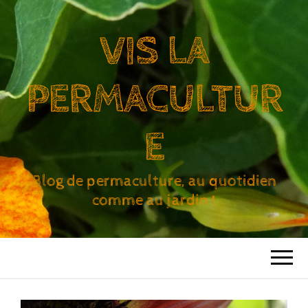
VIS LA
PERMACULTUR
E
Blog de permaculture, au quotidien
comme au jardin !