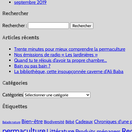
septembre 2019
Rechercher
Rechercher :
Articles récents
Trente minutes pour mieux comprendre la permaculture
Nos émissions de radio « Les Jardinières »
Quand tu te réjouis d’avoir ta propre chambre…
Bain ou pas bain ?
La bibliothèque, cette insoupçonnée caverne d’Ali Baba
Catégories
Catégories
Étiquettes
Bien-être
Cadeaux
Chroniques d'une p
Biodiversité
Bébé
Balade nature
permaculture
Rec
Littérature
Produits ménagers