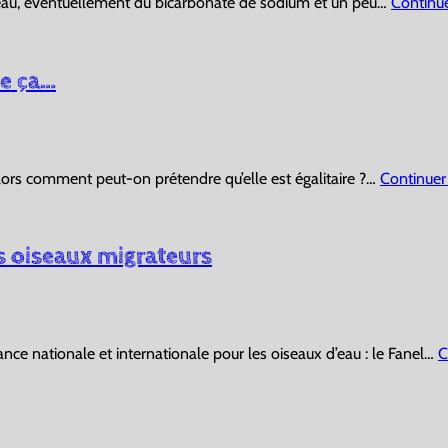
’eau, éventuellement du bicarbonate de sodium et un peu…
Continue
ue ça…
Alors comment peut-on prétendre qu’elle est égalitaire ?…
Continuer 
es oiseaux migrateurs
nce nationale et internationale pour les oiseaux d’eau : le Fanel…
C