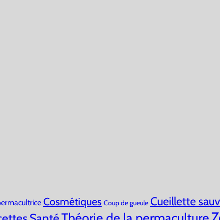
Cueillette sau
Cosmétiques
ermacultrice
Coup de gueule
Z
Théorie de la permaculture
ettes
Santé