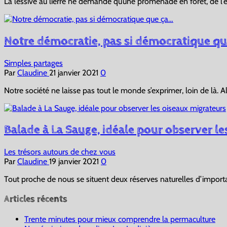
La lessive au lierre ne demande qu’une promenade en forêt, de l
Notre démocratie, pas si démocratique q
Simples partages
Par
Claudine
21 janvier 2021
0
Notre société ne laisse pas tout le monde s’exprimer, loin de là. 
Balade à La Sauge, idéale pour observer l
Les trésors autours de chez vous
Par
Claudine
19 janvier 2021
0
Tout proche de nous se situent deux réserves naturelles d’importa
Articles récents
Trente minutes pour mieux comprendre la permaculture