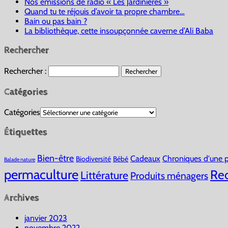
Nos émissions de radio « Les Jardinières »
Quand tu te réjouis d’avoir ta propre chambre…
Bain ou pas bain ?
La bibliothèque, cette insoupçonnée caverne d’Ali Baba
Rechercher
Rechercher :
Catégories
Catégories
Étiquettes
Bien-être
Cadeaux
Chroniques d'une p
Biodiversité
Bébé
Balade nature
permaculture
Rec
Littérature
Produits ménagers
Archives
janvier 2023
novembre 2022