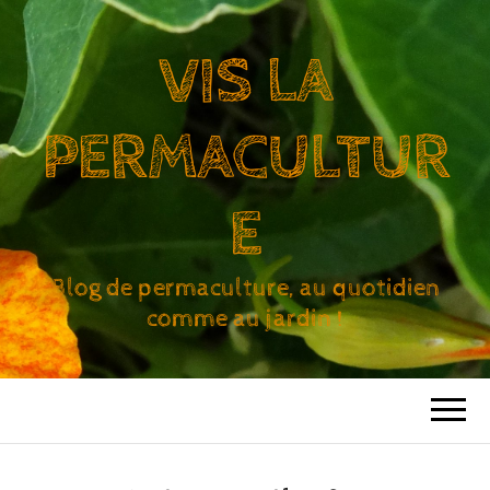
VIS LA
PERMACULTUR
E
Blog de permaculture, au quotidien
comme au jardin !