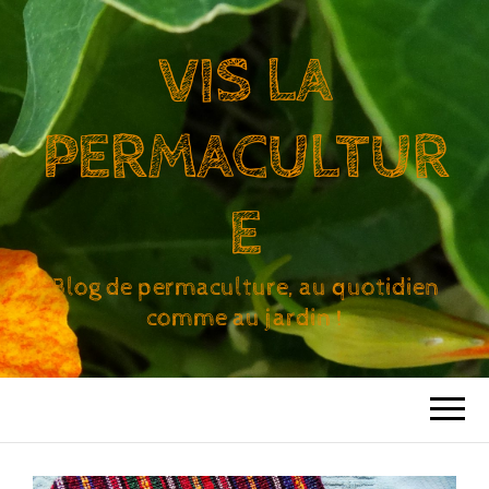
VIS LA
PERMACULTUR
E
Blog de permaculture, au quotidien
comme au jardin !