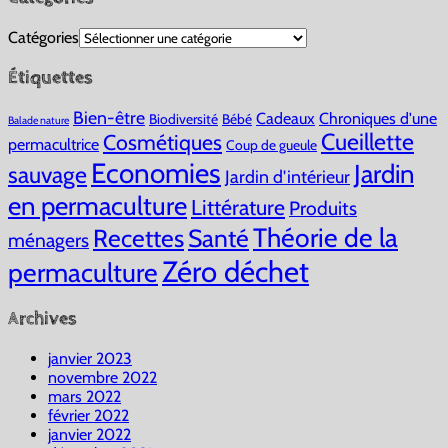
Catégories
Étiquettes
Bien-être
Cadeaux
Chroniques d'une
Biodiversité
Bébé
Balade nature
Cueillette
Cosmétiques
permacultrice
Coup de gueule
Economies
Jardin
sauvage
Jardin d'intérieur
en permaculture
Littérature
Produits
Théorie de la
Recettes
Santé
ménagers
Zéro déchet
permaculture
Archives
janvier 2023
novembre 2022
mars 2022
février 2022
janvier 2022