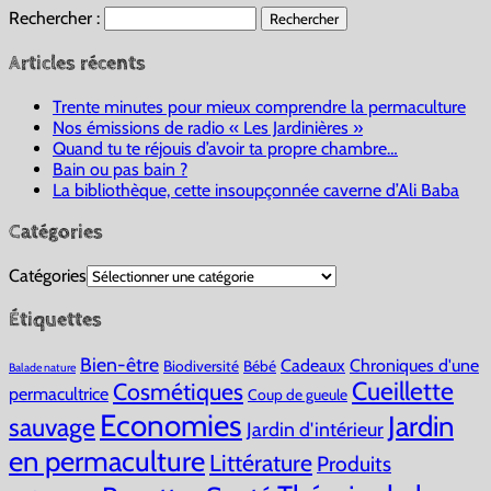
Rechercher :
Articles récents
Trente minutes pour mieux comprendre la permaculture
Nos émissions de radio « Les Jardinières »
Quand tu te réjouis d’avoir ta propre chambre…
Bain ou pas bain ?
La bibliothèque, cette insoupçonnée caverne d’Ali Baba
Catégories
Catégories
Étiquettes
Bien-être
Cadeaux
Chroniques d'une
Biodiversité
Bébé
Balade nature
Cueillette
Cosmétiques
permacultrice
Coup de gueule
Economies
Jardin
sauvage
Jardin d'intérieur
en permaculture
Littérature
Produits