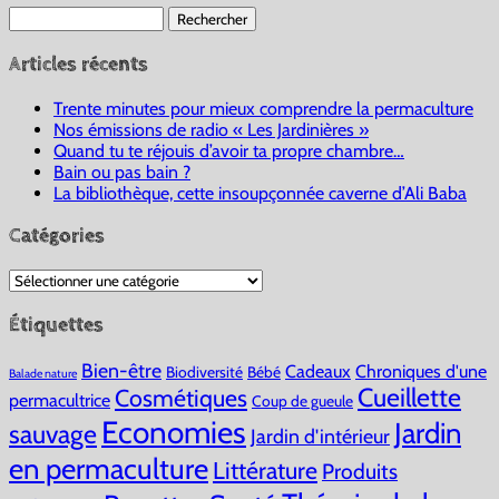
Rechercher :
Articles récents
Trente minutes pour mieux comprendre la permaculture
Nos émissions de radio « Les Jardinières »
Quand tu te réjouis d’avoir ta propre chambre…
Bain ou pas bain ?
La bibliothèque, cette insoupçonnée caverne d’Ali Baba
Catégories
Catégories
Étiquettes
Bien-être
Cadeaux
Chroniques d'une
Biodiversité
Bébé
Balade nature
Cueillette
Cosmétiques
permacultrice
Coup de gueule
Economies
Jardin
sauvage
Jardin d'intérieur
en permaculture
Littérature
Produits