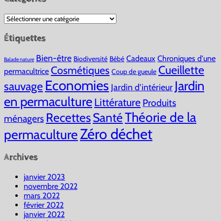
Catégories
Étiquettes
Bien-être
Cadeaux
Chroniques d'une
Biodiversité
Bébé
Balade nature
Cueillette
Cosmétiques
permacultrice
Coup de gueule
Economies
Jardin
sauvage
Jardin d'intérieur
en permaculture
Littérature
Produits
Théorie de la
Recettes
Santé
ménagers
Zéro déchet
permaculture
Archives
janvier 2023
novembre 2022
mars 2022
février 2022
janvier 2022