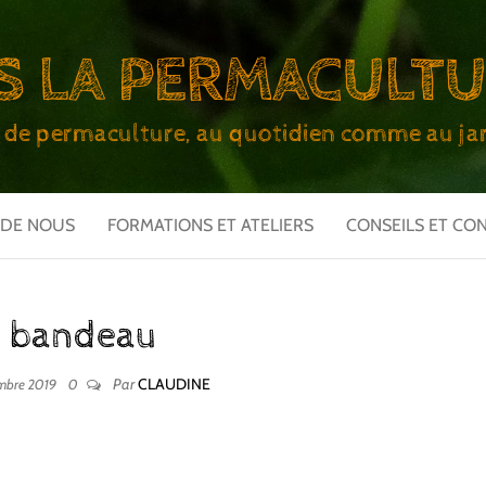
S LA PERMACULT
 de permaculture, au quotidien comme au jar
 DE NOUS
FORMATIONS ET ATELIERS
CONSEILS ET CO
bandeau
Par
CLAUDINE
mbre 2019
0