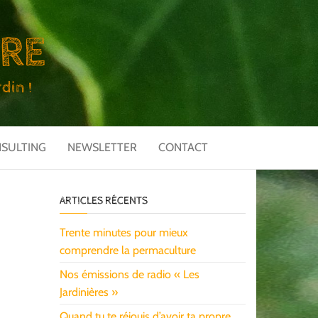
URE
din !
NSULTING
NEWSLETTER
CONTACT
ARTICLES RÉCENTS
Trente minutes pour mieux
comprendre la permaculture
Nos émissions de radio « Les
Jardinières »
Quand tu te réjouis d’avoir ta propre