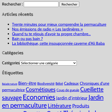
Rechercher :
Articles récents
Trente minutes pour mieux comprendre la permaculture
Nos émissions de radio « Les Jardinières »
Quand tu te réjouis d’avoir ta propre chambre…
Bain ou pas bain ?
La bibliothèque, cette insoupçonnée caverne d’Ali Baba
Catégories
Catégories
Étiquettes
Bien-être
Cadeaux
Chroniques d'une
Biodiversité
Bébé
Balade nature
Cueillette
Cosmétiques
permacultrice
Coup de gueule
Economies
Jardin
sauvage
Jardin d'intérieur
en permaculture
Littérature
Produits