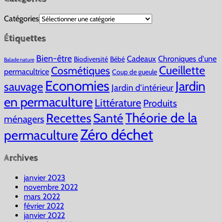
Catégories
Étiquettes
Bien-être
Cadeaux
Chroniques d'une
Biodiversité
Bébé
Balade nature
Cueillette
Cosmétiques
permacultrice
Coup de gueule
Economies
Jardin
sauvage
Jardin d'intérieur
en permaculture
Littérature
Produits
Théorie de la
Recettes
Santé
ménagers
Zéro déchet
permaculture
Archives
janvier 2023
novembre 2022
mars 2022
février 2022
janvier 2022