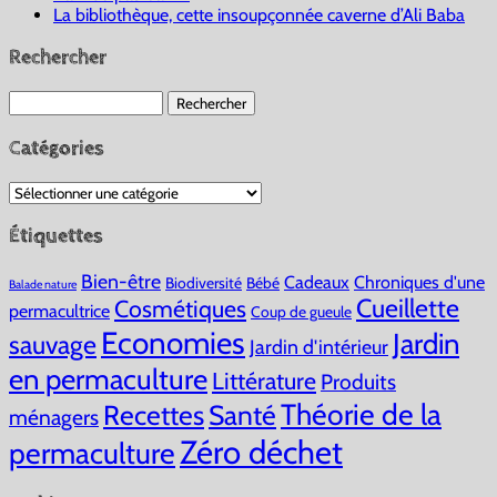
La bibliothèque, cette insoupçonnée caverne d’Ali Baba
Rechercher
Rechercher :
Catégories
Catégories
Étiquettes
Bien-être
Cadeaux
Chroniques d'une
Biodiversité
Bébé
Balade nature
Cueillette
Cosmétiques
permacultrice
Coup de gueule
Economies
Jardin
sauvage
Jardin d'intérieur
en permaculture
Littérature
Produits
Théorie de la
Recettes
Santé
ménagers
Zéro déchet
permaculture