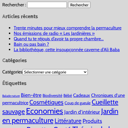
Rechercher :
Articles récents
Trente minutes pour mieux comprendre la permaculture
Nos émissions de radio « Les Jardinières »
Quand tu te réjouis d’avoir ta propre chambre…
Bain ou pas bain ?
La bibliothèque, cette insoupçonnée caverne d’Ali Baba
Catégories
Catégories
Étiquettes
Bien-être
Cadeaux
Chroniques d'une
Biodiversité
Bébé
Balade nature
Cueillette
Cosmétiques
permacultrice
Coup de gueule
Economies
Jardin
sauvage
Jardin d'intérieur
en permaculture
Littérature
Produits