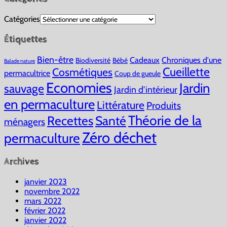
Catégories
Étiquettes
Bien-être
Cadeaux
Chroniques d'une
Biodiversité
Bébé
Balade nature
Cueillette
Cosmétiques
permacultrice
Coup de gueule
Economies
Jardin
sauvage
Jardin d'intérieur
en permaculture
Littérature
Produits
Théorie de la
Recettes
Santé
ménagers
Zéro déchet
permaculture
Archives
janvier 2023
novembre 2022
mars 2022
février 2022
janvier 2022