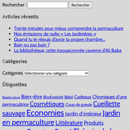
Rechercher :
Articles récents
Trente minutes pour mieux comprendre la permaculture
Nos émissions de radio « Les Jardinières »
Quand tu te réjouis d’avoir ta propre chambre…
Bain ou pas bain ?
La bibliothèque, cette insoupçonnée caverne d’Ali Baba
Catégories
Catégories
Étiquettes
Bien-être
Cadeaux
Chroniques d'une
Biodiversité
Bébé
Balade nature
Cueillette
Cosmétiques
permacultrice
Coup de gueule
Economies
Jardin
sauvage
Jardin d'intérieur
en permaculture
Littérature
Produits