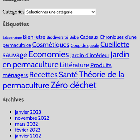
Catégories
Étiquettes
Bien-être
Cadeaux
Chroniques d'une
Biodiversité
Bébé
Balade nature
Cueillette
Cosmétiques
permacultrice
Coup de gueule
Economies
Jardin
sauvage
Jardin d'intérieur
en permaculture
Littérature
Produits
Théorie de la
Recettes
Santé
ménagers
Zéro déchet
permaculture
Archives
janvier 2023
novembre 2022
mars 2022
février 2022
janvier 2022