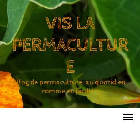
VIS LA
PERMACULTUR
E
Blog de permaculture, au quotidien
comme au jardin !